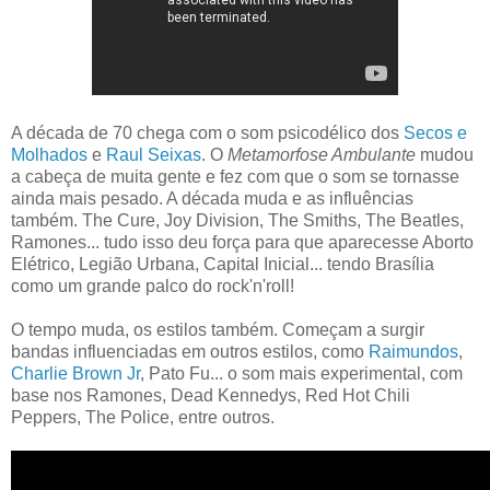
A década de 70 chega com o som psicodélico dos
Secos e
Molhados
e
Raul Seixas
. O
Metamorfose Ambulante
mudou
a cabeça de muita gente e fez com que o som se tornasse
ainda mais pesado. A década muda e as influências
também. The Cure, Joy Division, The Smiths, The Beatles,
Ramones... tudo isso deu força para que aparecesse Aborto
Elétrico, Legião Urbana, Capital Inicial... tendo Brasília
como um grande palco do rock'n'roll!
O tempo muda, os estilos também. Começam a surgir
bandas influenciadas em outros estilos, como
Raimundos
,
Charlie Brown Jr
, Pato Fu... o som mais experimental, com
base nos Ramones, Dead Kennedys, Red Hot Chili
Peppers, The Police, entre outros.