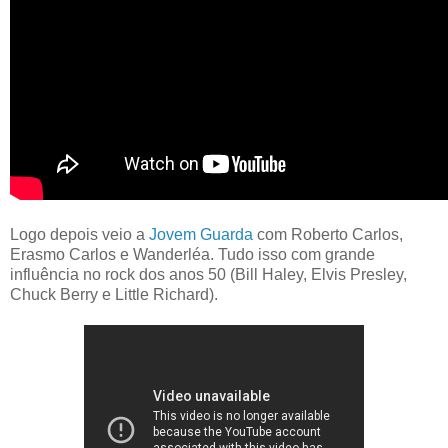
Logo depois veio a
Jovem Guarda
com Roberto Carlos,
Erasmo Carlos e Wanderléa. Tudo isso com grande
influência no rock dos anos 50 (Bill Haley, Elvis Presley,
Chuck Berry e Little Richard).