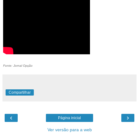
Fonte: Jornal Opção
Compartilhar
‹
›
Página inicial
Ver versão para a web